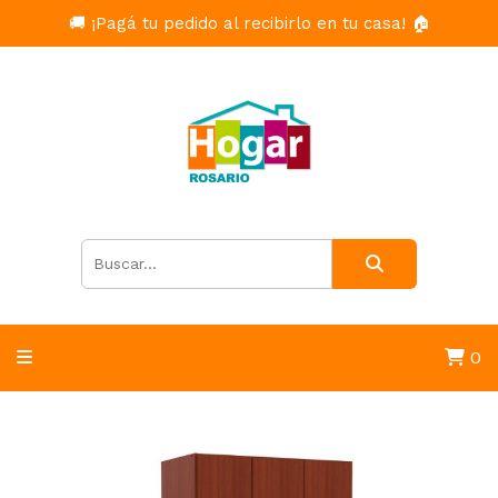
🚚 ¡Pagá tu pedido al recibirlo en tu casa! 🏠
0