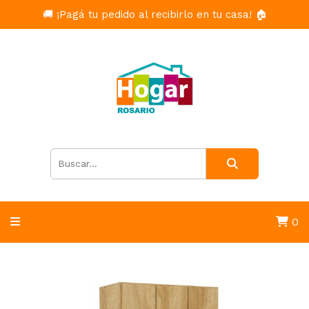
🚚 ¡Pagá tu pedido al recibirlo en tu casa! 🏠
0