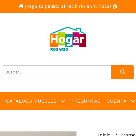
🚚 ¡Pagá tu pedido al recibirlo en tu casa! 🏠
CATALOGO MUEBLES
PREGUNTAS
CUENTA
Inicio
Promo