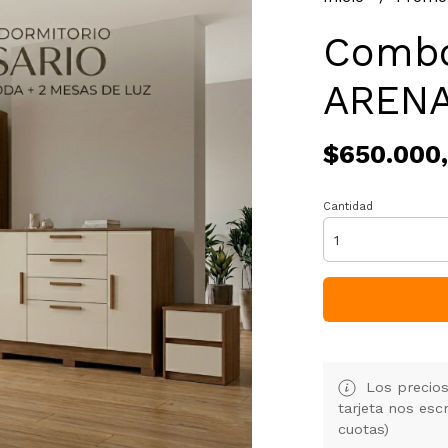
Combo
AREN
$650.000
Cantidad
Los precios
tarjeta nos es
cuotas)