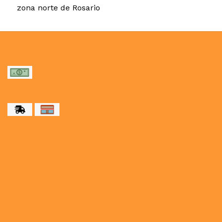
zona norte de Rosario
MEDIOS DE PAGO
MEDIOS DE ENVÍO
NUESTRAS REDES SOCIALES
CONTACTO
paulahogar1@gmail.com
3412114236
Botón de arrepentimiento