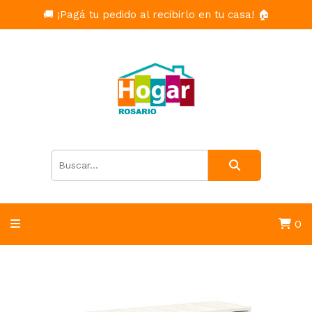
🚚 ¡Pagá tu pedido al recibirlo en tu casa! 🏠
0