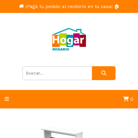
🚚 ¡Pagá tu pedido al recibirlo en tu casa! 🏠
0