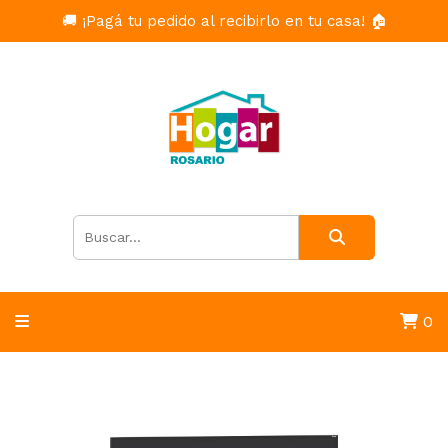
🚚 ¡Pagá tu pedido al recibirlo en tu casa! 🏠
0