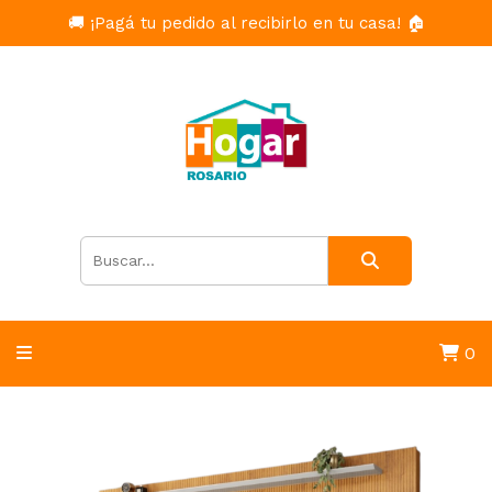
🚚 ¡Pagá tu pedido al recibirlo en tu casa! 🏠
0