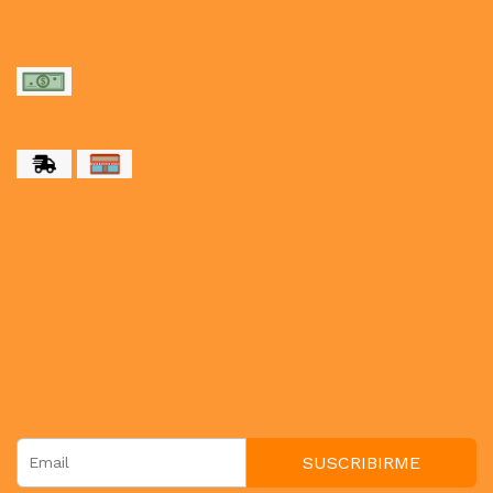
MEDIOS DE PAGO
MEDIOS DE ENVÍO
NUESTRAS REDES SOCIALES
CONTACTO
paulahogar1@gmail.com
3412114236
Botón de arrepentimiento
NEWSLETTER
SUSCRIBIRME