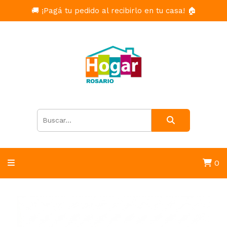
🚚 ¡Pagá tu pedido al recibirlo en tu casa! 🏠
0