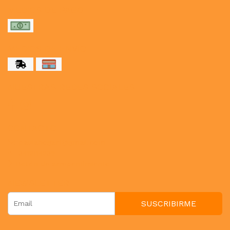
MEDIOS DE PAGO
MEDIOS DE ENVÍO
NUESTRAS REDES SOCIALES
CONTACTO
paulahogar1@gmail.com
3412114236
Botón de arrepentimiento
NEWSLETTER
SUSCRIBIRME