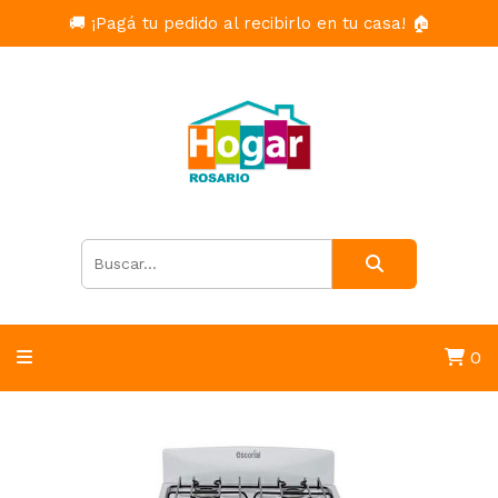
🚚 ¡Pagá tu pedido al recibirlo en tu casa! 🏠
0