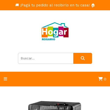
🚚 ¡Pagá tu pedido al recibirlo en tu casa! 🏠
0