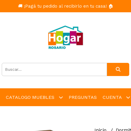
🚚 ¡Pagá tu pedido al recibirlo en tu casa! 🏠
CATALOGO MUEBLES
PREGUNTAS
CUENTA
Inicio
Dormit