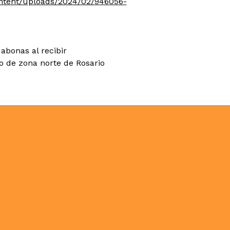
ontent/uploads/2024/02/946056-
abonas al recibir
co de zona norte de Rosario
N
C
N