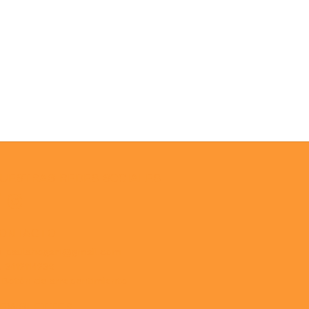
UESTRAS REDES SOCIALES
ONTACTO
paulahogar1@gmail.com
3412114236
Botón de arrepentimiento
EWSLETTER