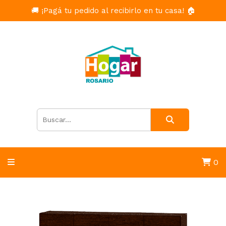
🚚 ¡Pagá tu pedido al recibirlo en tu casa! 🏠
0