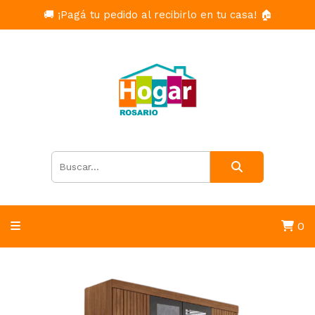
🚚 ¡Pagá tu pedido al recibirlo en tu casa! 🏠
0