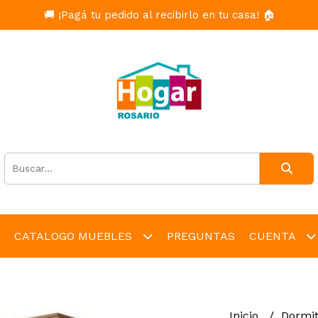
🚚 ¡Pagá tu pedido al recibirlo en tu casa! 🏠
CATALOGO MUEBLES
PREGUNTAS
CUENTA
Inicio
Dormit