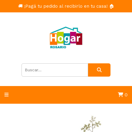
🚚 ¡Pagá tu pedido al recibirlo en tu casa! 🏠
0