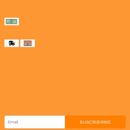
MEDIOS DE PAGO
MEDIOS DE ENVÍO
NUESTRAS REDES SOCIALES
CONTACTO
paulahogar1@gmail.com
3412114236
Botón de arrepentimiento
NEWSLETTER
SUSCRIBIRME