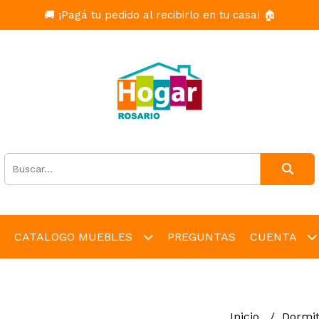
🚚 ¡Pagá tu pedido al recibirlo en tu casa! 🏠
CATALOGO MUEBLES
PREGUNTAS
CUENTA
Inicio
Dormit