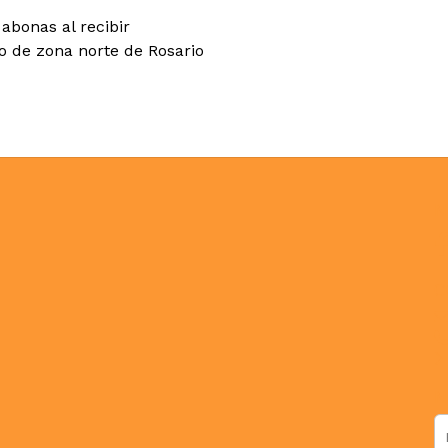
abonas al recibir
co de zona norte de Rosario
N
C
N