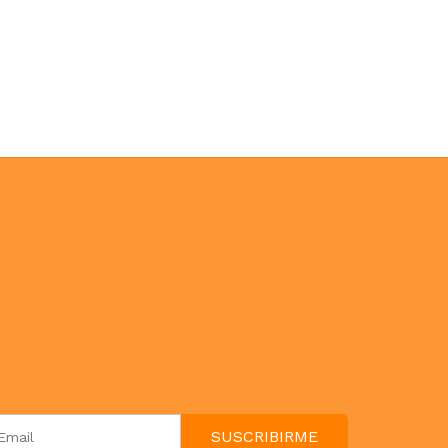
UESTRAS REDES SOCIALES
ONTACTO
paulahogar1@gmail.com
3412114236
Botón de arrepentimiento
EWSLETTER
SUSCRIBIRME