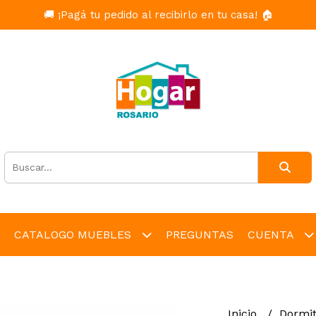
🚚 ¡Pagá tu pedido al recibirlo en tu casa! 🏠
CATALOGO MUEBLES
PREGUNTAS
CUENTA
Inicio
Dormit