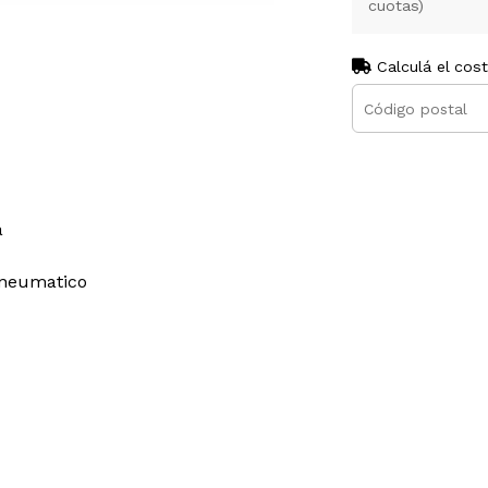
cuotas)
Calculá el cos
a
 neumatico