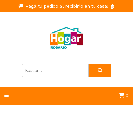
🚚 ¡Pagá tu pedido al recibirlo en tu casa! 🏠
0