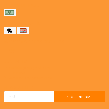
MEDIOS DE PAGO
MEDIOS DE ENVÍO
NUESTRAS REDES SOCIALES
CONTACTO
paulahogar1@gmail.com
3412114236
Botón de arrepentimiento
NEWSLETTER
SUSCRIBIRME