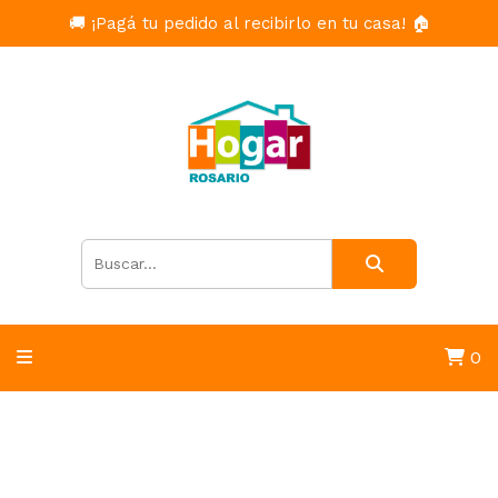
🚚 ¡Pagá tu pedido al recibirlo en tu casa! 🏠
0