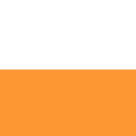
UESTRAS REDES SOCIALES
ONTACTO
paulahogar1@gmail.com
3412114236
Botón de arrepentimiento