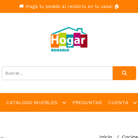
🚚 ¡Pagá tu pedido al recibirlo en tu casa! 🏠
CATALOGO MUEBLES
PREGUNTAS
CUENTA
Inicio
Cocin