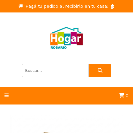
🚚 ¡Pagá tu pedido al recibirlo en tu casa! 🏠
0