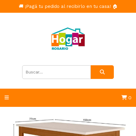
🚚 ¡Pagá tu pedido al recibirlo en tu casa! 🏠
0