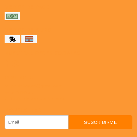
MEDIOS DE PAGO
MEDIOS DE ENVÍO
NUESTRAS REDES SOCIALES
CONTACTO
paulahogar1@gmail.com
3412114236
Botón de arrepentimiento
NEWSLETTER
SUSCRIBIRME