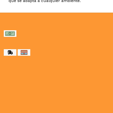
que se adapta a cualquier ambiente.
MEDIOS DE PAGO
MEDIOS DE ENVÍO
NUESTRAS REDES SOCIALES
CONTACTO
paulahogar1@gmail.com
3412114236
Botón de arrepentimiento
NEWSLETTER