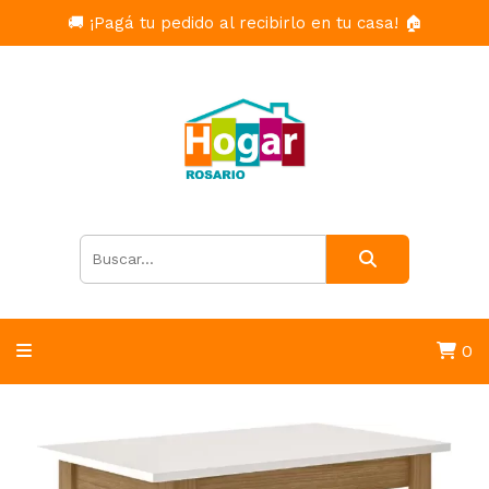
🚚 ¡Pagá tu pedido al recibirlo en tu casa! 🏠
0