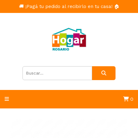
🚚 ¡Pagá tu pedido al recibirlo en tu casa! 🏠
0