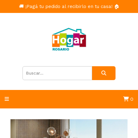
🚚 ¡Pagá tu pedido al recibirlo en tu casa! 🏠
0