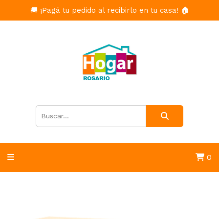
🚚 ¡Pagá tu pedido al recibirlo en tu casa! 🏠
0