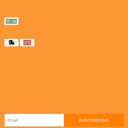
MEDIOS DE PAGO
MEDIOS DE ENVÍO
NUESTRAS REDES SOCIALES
CONTACTO
paulahogar1@gmail.com
3412114236
Botón de arrepentimiento
NEWSLETTER
SUSCRIBIRME