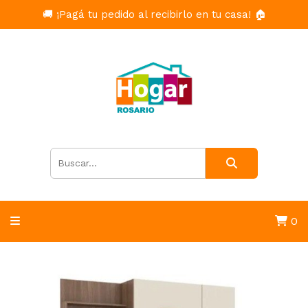
🚚 ¡Pagá tu pedido al recibirlo en tu casa! 🏠
0