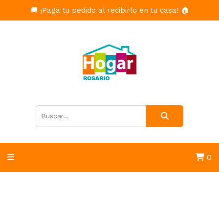
🚚 ¡Pagá tu pedido al recibirlo en tu casa! 🏠
0