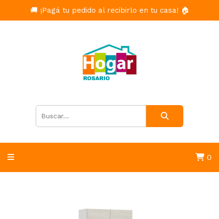
🚚 ¡Pagá tu pedido al recibirlo en tu casa! 🏠
0