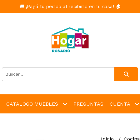
🚚 ¡Pagá tu pedido al recibirlo en tu casa! 🏠
CATALOGO MUEBLES
PREGUNTAS
CUENTA
Inicio
Cocin