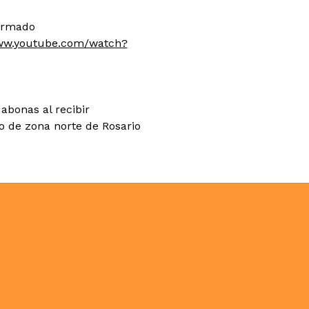
 armado
www.youtube.com/watch?
abonas al recibir
co de zona norte de Rosario
N
C